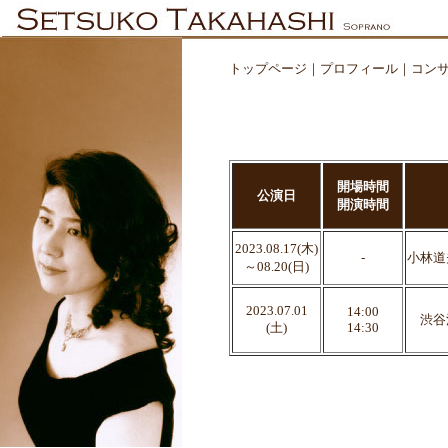
トップページ
｜
プロフィール
｜
コン
開場時間
公演日
開演時間
2023.08.17(木)
-
小林道夫
～08.20(日)
2023.07.01
14:00
渋谷混
(土)
14:30